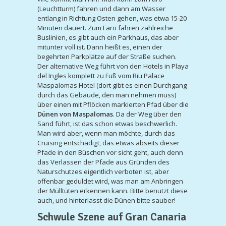
(Leuchtturm) fahren und dann am Wasser
entlang in Richtung Osten gehen, was etwa 15-20
Minuten dauert. Zum Faro fahren zahlreiche
Buslinien, es gibt auch ein Parkhaus, das aber
mitunter voll ist. Dann heißt es, einen der
begehrten Parkplätze auf der Straße suchen.
Der alternative Weg führt von den Hotels in Playa
del Ingles komplett zu Fuß vom Riu Palace
Maspalomas Hotel (dort gibt es einen Durchgang
durch das Gebäude, den man nehmen muss)
über einen mit Pflöcken markierten Pfad über die
Dünen von Maspalomas
. Da der Weg über den
Sand führt, ist das schon etwas beschwerlich.
Man wird aber, wenn man möchte, durch das
Cruising entschädigt, das etwas abseits dieser
Pfade in den Büschen vor sicht geht, auch denn
das Verlassen der Pfade aus Gründen des
Naturschutzes eigentlich verboten ist, aber
offenbar geduldet wird, was man am Anbringen
der Mülltüten erkennen kann. Bitte benutzt diese
auch, und hinterlasst die Dünen bitte sauber!
Schwule Szene auf Gran Canaria