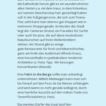
die Kathedrale herum gibt es ein wunderschönes
altes Viertel u.a. mit dem Haus, in dem Kolumbus
auf seinem Zwischenstop hier genächtigt haben
soll. In der Fußgängerzone, die sich zum Triana-
Plaz zieht kann man ebenso gut shoppen wie in
mehreren Shoppingmalls. Im Norden der Stadt
liegt der Canteras-Strand, ein Paradies für Surfer
oder auch für jene, die auf diese muskulösen
Naturburschen auf ihren Wellenbrettern
stehen. Am Strand gibt es einige
gute Restaurants für Fisch und Meeresfrüchte,
ganz am Ende das Auditorium Alfredo Kraus,
eine Konzerthalle in spektakulärer moderner
Architektur (s. Foto). Tipp: Wir besorgen
Konzertkarten (Klassik).
Eine
Fahrt in die Berge
sollte man unbedingt
unternehmen. Mittels Mietwagen kann man sich
bis hinauf auf den Pozo de las Nieves schlängeln
und wird (wenn es nicht gerade wolkig) ist, durch
eine herrliche Aussicht auf den Vulkan Teide von
Teneriffa belohnt (s. Foto).
Die meisten Dörfer der Insel sind fein