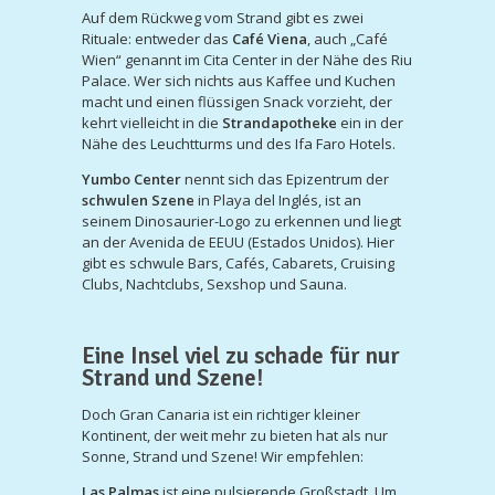
Auf dem Rückweg vom Strand gibt es zwei
Rituale: entweder das
Café Viena
, auch „Café
Wien“ genannt im Cita Center in der Nähe des Riu
Palace. Wer sich nichts aus Kaffee und Kuchen
macht und einen flüssigen Snack vorzieht, der
kehrt vielleicht in die
Strandapotheke
ein in der
Nähe des Leuchtturms und des Ifa Faro Hotels.
Yumbo Center
nennt sich das Epizentrum der
schwulen Szene
in Playa del Inglés, ist an
seinem Dinosaurier-Logo zu erkennen und liegt
an der Avenida de EEUU (Estados Unidos). Hier
gibt es schwule Bars, Cafés, Cabarets, Cruising
Clubs, Nachtclubs, Sexshop und Sauna.
Eine Insel viel zu schade für nur
Strand und Szene!
Doch Gran Canaria ist ein richtiger kleiner
Kontinent, der weit mehr zu bieten hat als nur
Sonne, Strand und Szene! Wir empfehlen:
Las Palmas
ist eine pulsierende Großstadt. Um