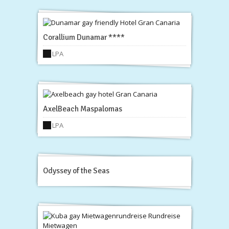
Corallium Dunamar ****
LPA
AxelBeach Maspalomas
LPA
Odyssey of the Seas