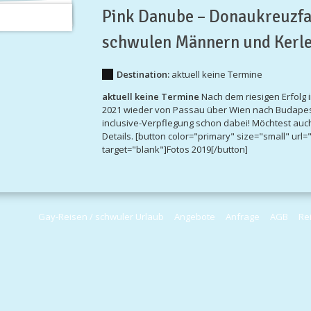
Pink Danube – Donaukreuzfa
schwulen Männern und Kerl
Destination:
aktuell keine Termine
aktuell keine Termine
Nach dem riesigen Erfolg 
2021 wieder von Passau über Wien nach Budapest u
inclusive-Verpflegung schon dabei! Möchtest auch
Details. [button color="primary" size="small" ur
target="blank"]Fotos 2019[/button]
Gay-Reisen / schwuler Urlaub
Angebote
Anfrage
AGB
Re