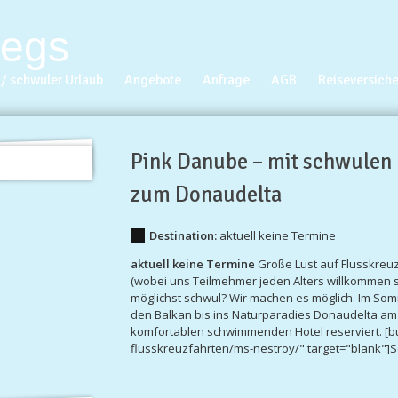
/ schwuler Urlaub
Angebote
Anfrage
AGB
Reiseversich
Pink Danube – mit schwulen
zum Donaudelta
Destination:
aktuell keine Termine
aktuell keine Termine
Große Lust auf Flusskreuz
(wobei uns Teilmehmer jeden Alters willkommen si
möglichst schwul? Wir machen es möglich. Im So
den Balkan bis ins Naturparadies Donaudelta am
komfortablen schwimmenden Hotel reserviert. [bu
flusskreuzfahrten/ms-nestroy/" target="blank"]S