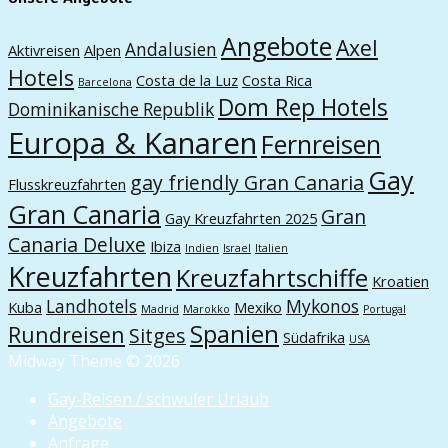
Angebote
Axel
Andalusien
Aktivreisen
Alpen
Hotels
Costa de la Luz
Costa Rica
Barcelona
Dom Rep Hotels
Dominikanische Republik
Europa & Kanaren
Fernreisen
Gay
gay friendly Gran Canaria
Flusskreuzfahrten
Gran Canaria
Gran
Gay Kreuzfahrten 2025
Canaria Deluxe
Ibiza
Indien
Israel
Italien
Kreuzfahrten
Kreuzfahrtschiffe
Kroatien
Landhotels
Mykonos
Kuba
Mexiko
Madrid
Marokko
Portugal
Spanien
Rundreisen
Sitges
Südafrika
USA
Midway Theme © 2026
Gay-Reisen / schwuler Urlaub
Angebote
Anfrage