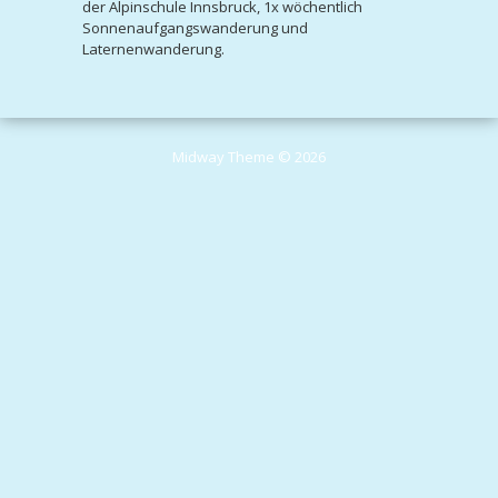
der Alpinschule Innsbruck, 1x wöchentlich
Sonnenaufgangswanderung und
Laternenwanderung.
Midway Theme © 2026
Durch die weitere Nutzung der Seite stimmst du der Verwendung von
Cookies zu.
Weitere Informationen
Akzeptieren
Die Cookie-Einstellungen auf dieser Website sind auf "Cookies zulassen"
eingestellt, um das beste Surferlebnis zu ermöglichen. Wenn du diese
Website ohne Änderung der Cookie-Einstellungen verwendest oder auf
"Akzeptieren" klickst, erklärst du sich damit einverstanden.