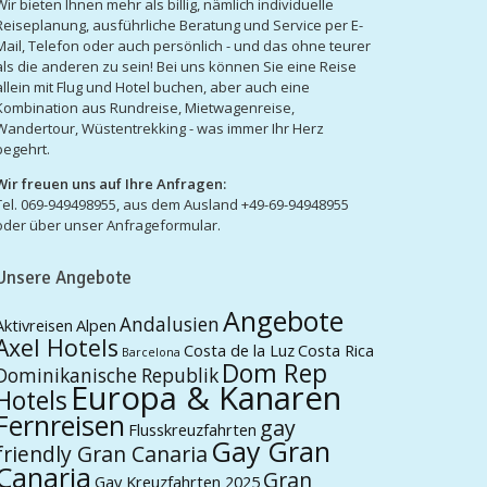
Wir bieten Ihnen mehr als billig, nämlich individuelle
Reiseplanung, ausführliche Beratung und Service per E-
Mail, Telefon oder auch persönlich - und das ohne teurer
als die anderen zu sein! Bei uns können Sie eine Reise
allein mit Flug und Hotel buchen, aber auch eine
Kombination aus Rundreise, Mietwagenreise,
Wandertour, Wüstentrekking - was immer Ihr Herz
begehrt.
Wir freuen uns auf Ihre Anfragen:
Tel. 069-949498955, aus dem Ausland +49-69-94948955
oder über unser Anfrageformular.
Unsere Angebote
Angebote
Andalusien
Aktivreisen
Alpen
Axel Hotels
Costa de la Luz
Costa Rica
Barcelona
Dom Rep
Dominikanische Republik
Europa & Kanaren
Hotels
Fernreisen
gay
Flusskreuzfahrten
Gay Gran
friendly Gran Canaria
Canaria
Gran
Gay Kreuzfahrten 2025