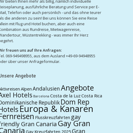
Wir bieten Ihnen mehr als billig, nämlich individuelle
Reiseplanung, ausführliche Beratung und Service per E-
Mail, Telefon oder auch persönlich - und das ohne teurer
als die anderen zu sein! Bei uns können Sie eine Reise
allein mit Flug und Hotel buchen, aber auch eine
Kombination aus Rundreise, Mietwagenreise,
Wandertour, Wüstentrekking - was immer Ihr Herz
begehrt.
Wir freuen uns auf Ihre Anfragen:
Tel. 069-949498955, aus dem Ausland +49-69-94948955
oder über unser Anfrageformular.
Unsere Angebote
Angebote
Andalusien
Aktivreisen
Alpen
Axel Hotels
Costa de la Luz
Costa Rica
Barcelona
Dom Rep
Dominikanische Republik
Europa & Kanaren
Hotels
Fernreisen
gay
Flusskreuzfahrten
Gay Gran
friendly Gran Canaria
Canaria
Gran
Gay Kreuzfahrten 2025