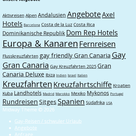
Angebote
Axel
Andalusien
Aktivreisen
Alpen
Hotels
Costa de la Luz
Costa Rica
Barcelona
Dom Rep Hotels
Dominikanische Republik
Europa & Kanaren
Fernreisen
Gay
gay friendly Gran Canaria
Flusskreuzfahrten
Gran Canaria
Gran
Gay Kreuzfahrten 2025
Canaria Deluxe
Ibiza
Indien
Israel
Italien
Kreuzfahrten
Kreuzfahrtschiffe
Kroatien
Landhotels
Mykonos
Kuba
Mexiko
Madrid
Marokko
Portugal
Spanien
Rundreisen
Sitges
Südafrika
USA
Midway Theme © 2026
Gay-Reisen / schwuler Urlaub
Angebote
Anfrage