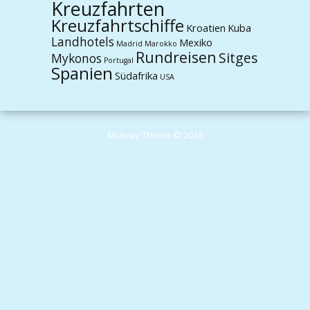
Kreuzfahrten
Kreuzfahrtschiffe
Kroatien
Kuba
Landhotels
Mexiko
Madrid
Marokko
Rundreisen
Sitges
Mykonos
Portugal
Spanien
Südafrika
USA
Midway Theme © 2026
Durch die weitere Nutzung der Seite stimmst du der Verwendung von
Cookies zu.
Weitere Informationen
Akzeptieren
Die Cookie-Einstellungen auf dieser Website sind auf "Cookies zulassen"
eingestellt, um das beste Surferlebnis zu ermöglichen. Wenn du diese