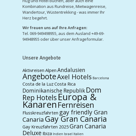
Flug und Hotel buchen, aber auch eine
Kombination aus Rundreise, Mietwagenreise,
Wandertour, Wüstentrekking - was immer Ihr
Herz begehrt.
Wir freuen uns auf Ihre Anfragen:
Tel. 069-949498955, aus dem Ausland +49-69-
94948955 oder über unser Anfrageformular.
Unsere Angebote
Andalusien
Aktivreisen
Alpen
Angebote
Axel Hotels
Barcelona
Costa de la Luz
Costa Rica
Dom
Dominikanische Republik
Europa &
Rep Hotels
Kanaren
Fernreisen
gay friendly Gran
Flusskreuzfahrten
Gay Gran Canaria
Canaria
Gran Canaria
Gay Kreuzfahrten 2025
Deluxe
Ibiza
Indien
Israel
Italien