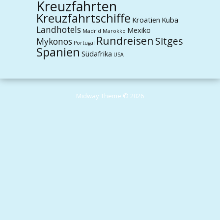
Kreuzfahrten
Kreuzfahrtschiffe
Kroatien
Kuba
Landhotels
Mexiko
Madrid
Marokko
Rundreisen
Sitges
Mykonos
Portugal
Spanien
Südafrika
USA
Midway Theme © 2026
Durch die weitere Nutzung der Seite stimmst du der Verwendung von
Cookies zu.
Weitere Informationen
Akzeptieren
Die Cookie-Einstellungen auf dieser Website sind auf "Cookies zulassen"
eingestellt, um das beste Surferlebnis zu ermöglichen. Wenn du diese