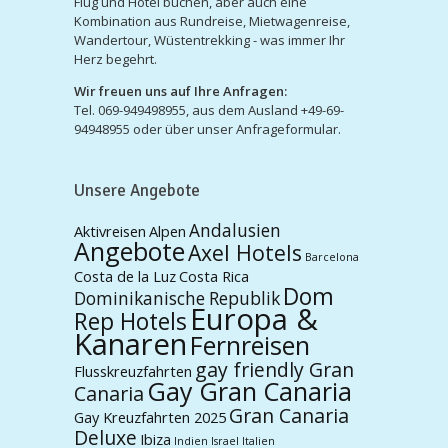
Flug und Hotel buchen, aber auch eine
Kombination aus Rundreise, Mietwagenreise,
Wandertour, Wüstentrekking - was immer Ihr
Herz begehrt.
Wir freuen uns auf Ihre Anfragen:
Tel. 069-949498955, aus dem Ausland +49-69-
94948955 oder über unser Anfrageformular.
Unsere Angebote
Andalusien
Aktivreisen
Alpen
Angebote
Axel Hotels
Barcelona
Costa de la Luz
Costa Rica
Dom
Dominikanische Republik
Europa &
Rep Hotels
Kanaren
Fernreisen
gay friendly Gran
Flusskreuzfahrten
Gay Gran Canaria
Canaria
Gran Canaria
Gay Kreuzfahrten 2025
Deluxe
Ibiza
Indien
Israel
Italien