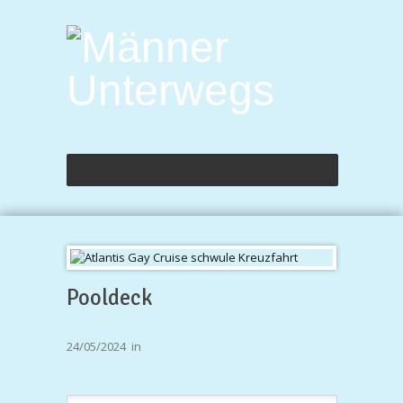
Pooldeck
24/05/2024
in