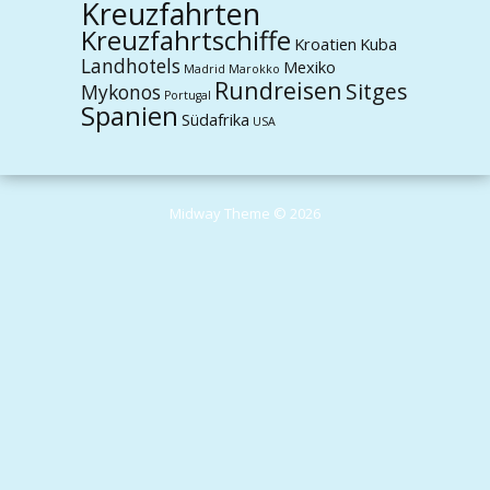
Kreuzfahrten
Kreuzfahrtschiffe
Kroatien
Kuba
Landhotels
Mexiko
Madrid
Marokko
Rundreisen
Sitges
Mykonos
Portugal
Spanien
Südafrika
USA
Midway Theme © 2026
Durch die weitere Nutzung der Seite stimmst du der Verwendung von
Cookies zu.
Weitere Informationen
Akzeptieren
Die Cookie-Einstellungen auf dieser Website sind auf "Cookies zulassen"
eingestellt, um das beste Surferlebnis zu ermöglichen. Wenn du diese