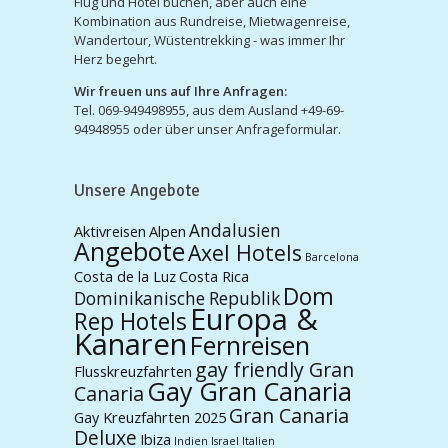
Flug und Hotel buchen, aber auch eine
Kombination aus Rundreise, Mietwagenreise,
Wandertour, Wüstentrekking - was immer Ihr
Herz begehrt.
Wir freuen uns auf Ihre Anfragen:
Tel. 069-949498955, aus dem Ausland +49-69-
94948955 oder über unser Anfrageformular.
Unsere Angebote
Andalusien
Aktivreisen
Alpen
Angebote
Axel Hotels
Barcelona
Costa de la Luz
Costa Rica
Dom
Dominikanische Republik
Europa &
Rep Hotels
Kanaren
Fernreisen
gay friendly Gran
Flusskreuzfahrten
Gay Gran Canaria
Canaria
Gran Canaria
Gay Kreuzfahrten 2025
Deluxe
Ibiza
Indien
Israel
Italien