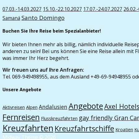
07.03.-14.03.2027
15.10.-22.10.2027
17.07.-24.07.2027
26.02.
Santo Domingo
Samaná
Buchen Sie Ihre Reise beim Spezialanbieter!
Wir bieten Ihnen mehr als billig, nämlich individuelle Rei
anderen zu sein! Bei uns können Sie eine Reise allein mi
was immer Ihr Herz begehrt.
Wir freuen uns auf Ihre Anfragen:
Tel. 069-949498955, aus dem Ausland +49-69-94948955 od
Unsere Angebote
Angebote
Axel Hotel
Andalusien
Aktivreisen
Alpen
Fernreisen
gay friendly Gran Ca
Flusskreuzfahrten
Kreuzfahrten
Kreuzfahrtschiffe
Kroatien
K
Midway Theme © 2026