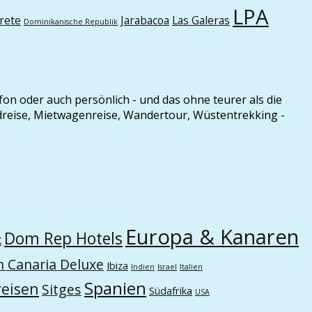
LPA
rete
Jarabacoa
Las Galeras
Dominikanische Republik
efon oder auch persönlich - und das ohne teurer als die
ndreise, Mietwagenreise, Wandertour, Wüstentrekking -
Europa & Kanaren
Dom Rep Hotels
k
n Canaria Deluxe
Ibiza
Indien
Israel
Italien
Spanien
eisen
Sitges
Südafrika
USA