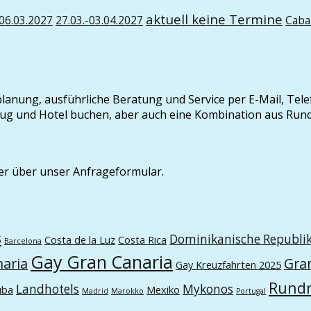
aktuell keine Termine
-06.03.2027
27.03.-03.04.2027
Caba
seplanung, ausführliche Beratung und Service per E-Mail, Tel
t Flug und Hotel buchen, aber auch eine Kombination aus Ru
er über unser Anfrageformular.
s
Dominikanische Republi
Costa de la Luz
Costa Rica
Barcelona
Gay Gran Canaria
naria
Gra
Gay Kreuzfahrten 2025
Rundr
Landhotels
Mykonos
uba
Mexiko
Madrid
Marokko
Portugal