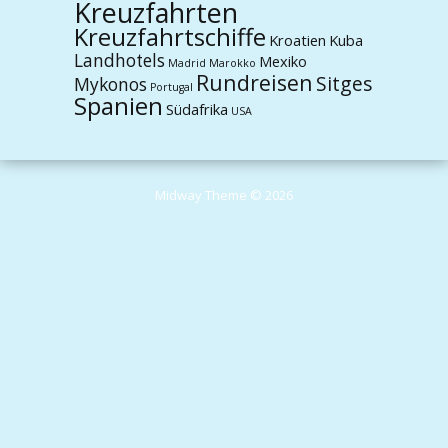
Kreuzfahrten
Kreuzfahrtschiffe
Kroatien
Kuba
Landhotels
Mexiko
Madrid
Marokko
Rundreisen
Sitges
Mykonos
Portugal
Spanien
Südafrika
USA
Midway Theme © 2026
Durch die weitere Nutzung der Seite stimmst du der Verwendung von
Cookies zu.
Weitere Informationen
Akzeptieren
Die Cookie-Einstellungen auf dieser Website sind auf "Cookies zulassen"
eingestellt, um das beste Surferlebnis zu ermöglichen. Wenn du diese