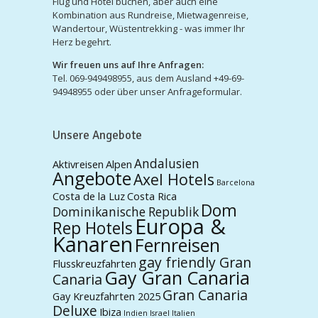
Flug und Hotel buchen, aber auch eine
Kombination aus Rundreise, Mietwagenreise,
Wandertour, Wüstentrekking - was immer Ihr
Herz begehrt.
Wir freuen uns auf Ihre Anfragen:
Tel. 069-949498955, aus dem Ausland +49-69-
94948955 oder über unser Anfrageformular.
Unsere Angebote
Andalusien
Aktivreisen
Alpen
Angebote
Axel Hotels
Barcelona
Costa de la Luz
Costa Rica
Dom
Dominikanische Republik
Europa &
Rep Hotels
Kanaren
Fernreisen
gay friendly Gran
Flusskreuzfahrten
Gay Gran Canaria
Canaria
Gran Canaria
Gay Kreuzfahrten 2025
Deluxe
Ibiza
Indien
Israel
Italien