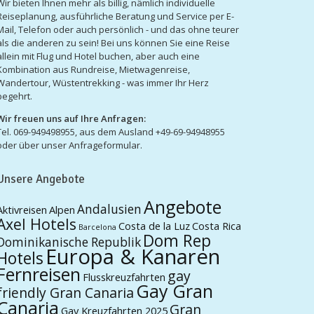
Wir bieten Ihnen mehr als billig, nämlich individuelle
Reiseplanung, ausführliche Beratung und Service per E-
Mail, Telefon oder auch persönlich - und das ohne teurer
als die anderen zu sein! Bei uns können Sie eine Reise
allein mit Flug und Hotel buchen, aber auch eine
Kombination aus Rundreise, Mietwagenreise,
Wandertour, Wüstentrekking - was immer Ihr Herz
begehrt.
Wir freuen uns auf Ihre Anfragen:
Tel. 069-949498955, aus dem Ausland +49-69-94948955
oder über unser Anfrageformular.
Unsere Angebote
Angebote
Andalusien
Aktivreisen
Alpen
Axel Hotels
Costa de la Luz
Costa Rica
Barcelona
Dom Rep
Dominikanische Republik
Europa & Kanaren
Hotels
Fernreisen
gay
Flusskreuzfahrten
Gay Gran
friendly Gran Canaria
Canaria
Gran
Gay Kreuzfahrten 2025