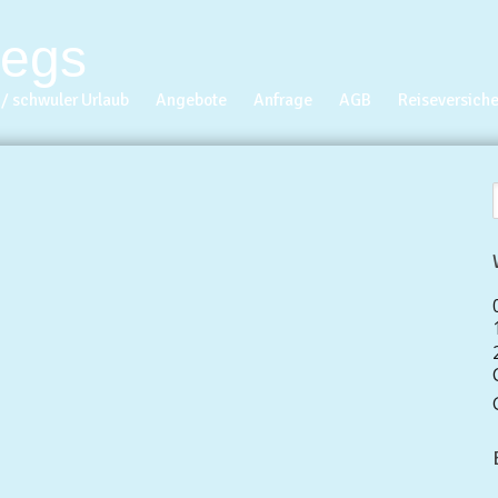
/ schwuler Urlaub
Angebote
Anfrage
AGB
Reiseversich