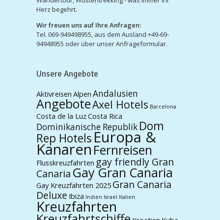
Herz begehrt.
Wir freuen uns auf Ihre Anfragen:
Tel. 069-949498955, aus dem Ausland +49-69-
94948955 oder über unser Anfrageformular.
Unsere Angebote
Andalusien
Aktivreisen
Alpen
Angebote
Axel Hotels
Barcelona
Costa de la Luz
Costa Rica
Dom
Dominikanische Republik
Europa &
Rep Hotels
Kanaren
Fernreisen
gay friendly Gran
Flusskreuzfahrten
Gay Gran Canaria
Canaria
Gran Canaria
Gay Kreuzfahrten 2025
Deluxe
Ibiza
Indien
Israel
Italien
Kreuzfahrten
Kreuzfahrtschiffe
Kroatien
Kuba