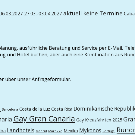
aktuell keine Termine
-06.03.2027
27.03.-03.04.2027
Caba
seplanung, ausführliche Beratung und Service per E-Mail, Tel
t Flug und Hotel buchen, aber auch eine Kombination aus Ru
er über unser Anfrageformular.
s
Dominikanische Republi
Costa de la Luz
Costa Rica
Barcelona
Gay Gran Canaria
naria
Gra
Gay Kreuzfahrten 2025
Rundr
Landhotels
Mykonos
uba
Mexiko
Madrid
Marokko
Portugal