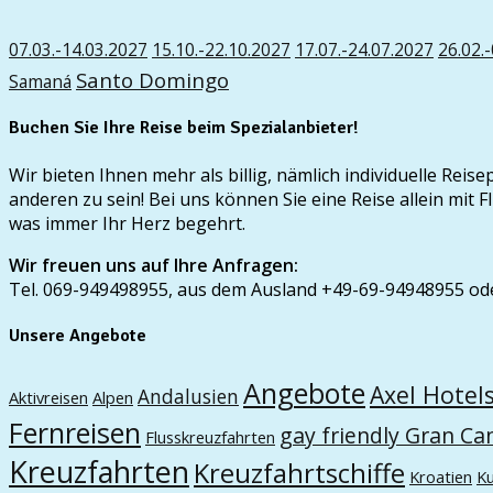
07.03.-14.03.2027
15.10.-22.10.2027
17.07.-24.07.2027
26.02.
Santo Domingo
Samaná
Buchen Sie Ihre Reise beim Spezialanbieter!
Wir bieten Ihnen mehr als billig, nämlich individuelle Rei
anderen zu sein! Bei uns können Sie eine Reise allein mi
was immer Ihr Herz begehrt.
Wir freuen uns auf Ihre Anfragen:
Tel. 069-949498955, aus dem Ausland +49-69-94948955 od
Unsere Angebote
Angebote
Axel Hotel
Andalusien
Aktivreisen
Alpen
Fernreisen
gay friendly Gran Ca
Flusskreuzfahrten
Kreuzfahrten
Kreuzfahrtschiffe
Kroatien
K