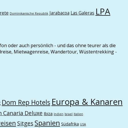
LPA
rete
Jarabacoa
Las Galeras
Dominikanische Republik
efon oder auch persönlich - und das ohne teurer als die
ndreise, Mietwagenreise, Wandertour, Wüstentrekking -
Europa & Kanaren
Dom Rep Hotels
k
n Canaria Deluxe
Ibiza
Indien
Israel
Italien
Spanien
eisen
Sitges
Südafrika
USA