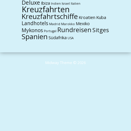
Deluxe
Ibiza
Indien
Israel
Italien
Kreuzfahrten
Kreuzfahrtschiffe
Kroatien
Kuba
Landhotels
Mexiko
Madrid
Marokko
Rundreisen
Sitges
Mykonos
Portugal
Spanien
Südafrika
USA
Midway Theme © 2026
Durch die weitere Nutzung der Seite stimmst du der Verwendung von
Cookies zu.
Weitere Informationen
Akzeptieren
Die Cookie-Einstellungen auf dieser Website sind auf "Cookies zulassen"