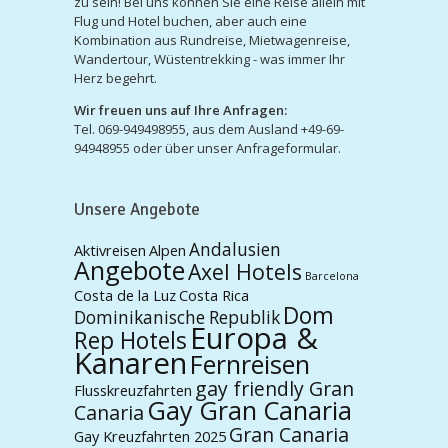
zu sein! Bei uns können Sie eine Reise allein mit
Flug und Hotel buchen, aber auch eine
Kombination aus Rundreise, Mietwagenreise,
Wandertour, Wüstentrekking - was immer Ihr
Herz begehrt.
Wir freuen uns auf Ihre Anfragen:
Tel. 069-949498955, aus dem Ausland +49-69-
94948955 oder über unser Anfrageformular.
Unsere Angebote
Andalusien
Aktivreisen
Alpen
Angebote
Axel Hotels
Barcelona
Costa de la Luz
Costa Rica
Dom
Dominikanische Republik
Europa &
Rep Hotels
Kanaren
Fernreisen
gay friendly Gran
Flusskreuzfahrten
Gay Gran Canaria
Canaria
Gran Canaria
Gay Kreuzfahrten 2025