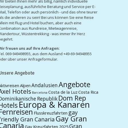
Wir bieten Ihnen mehr als billig, nämlich individuelle
Reiseplanung, ausführliche Beratung und Service per E-
Mail, Telefon oder auch persönlich - und das ohne teurer
als die anderen zu sein! Bei uns können Sie eine Reise
allein mit Flug und Hotel buchen, aber auch eine
Kombination aus Rundreise, Mietwagenreise,
Wandertour, Wüstentrekking - was immer Ihr Herz
begehrt.
Wir freuen uns auf Ihre Anfragen:
Tel. 069-949498955, aus dem Ausland +49-69-94948955
oder über unser Anfrageformular.
Unsere Angebote
Angebote
Andalusien
Aktivreisen
Alpen
Axel Hotels
Costa de la Luz
Costa Rica
Barcelona
Dom Rep
Dominikanische Republik
Europa & Kanaren
Hotels
Fernreisen
gay
Flusskreuzfahrten
Gay Gran
friendly Gran Canaria
Canaria
Gran
Gay Kreuzfahrten 2025