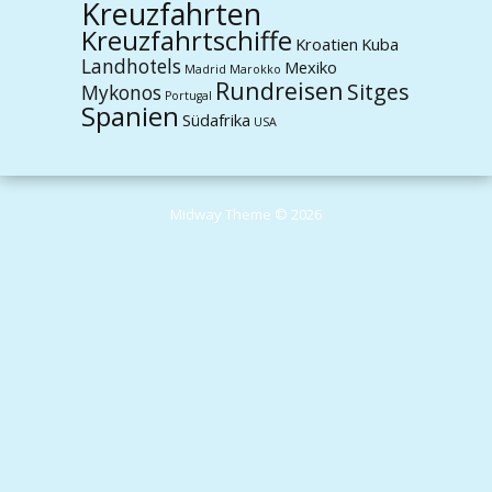
Kreuzfahrten
Kreuzfahrtschiffe
Kroatien
Kuba
Landhotels
Mexiko
Madrid
Marokko
Rundreisen
Sitges
Mykonos
Portugal
Spanien
Südafrika
USA
Midway Theme © 2026
Durch die weitere Nutzung der Seite stimmst du der Verwendung von
Cookies zu.
Weitere Informationen
Akzeptieren
Die Cookie-Einstellungen auf dieser Website sind auf "Cookies zulassen"
eingestellt, um das beste Surferlebnis zu ermöglichen. Wenn du diese