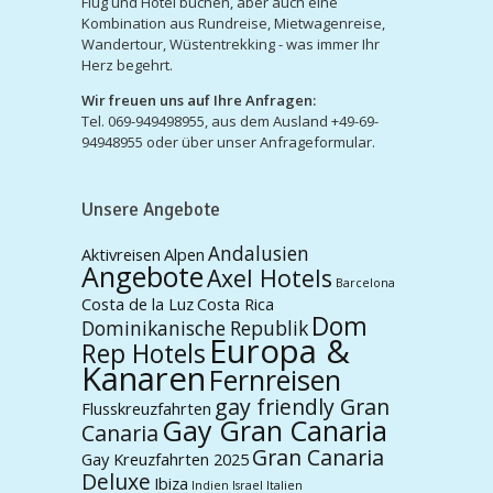
Flug und Hotel buchen, aber auch eine
Kombination aus Rundreise, Mietwagenreise,
Wandertour, Wüstentrekking - was immer Ihr
Herz begehrt.
Wir freuen uns auf Ihre Anfragen:
Tel. 069-949498955, aus dem Ausland +49-69-
94948955 oder über unser Anfrageformular.
Unsere Angebote
Andalusien
Aktivreisen
Alpen
Angebote
Axel Hotels
Barcelona
Costa de la Luz
Costa Rica
Dom
Dominikanische Republik
Europa &
Rep Hotels
Kanaren
Fernreisen
gay friendly Gran
Flusskreuzfahrten
Gay Gran Canaria
Canaria
Gran Canaria
Gay Kreuzfahrten 2025
Deluxe
Ibiza
Indien
Israel
Italien