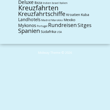
Deluxe
Ibiza
Indien
Israel
Italien
Kreuzfahrten
Kreuzfahrtschiffe
Kroatien
Kuba
Landhotels
Mexiko
Madrid
Marokko
Rundreisen
Sitges
Mykonos
Portugal
Spanien
Südafrika
USA
Midway Theme © 2026
Durch die weitere Nutzung der Seite stimmst du der Verwendung von
Cookies zu.
Weitere Informationen
Akzeptieren
Die Cookie-Einstellungen auf dieser Website sind auf "Cookies zulassen"