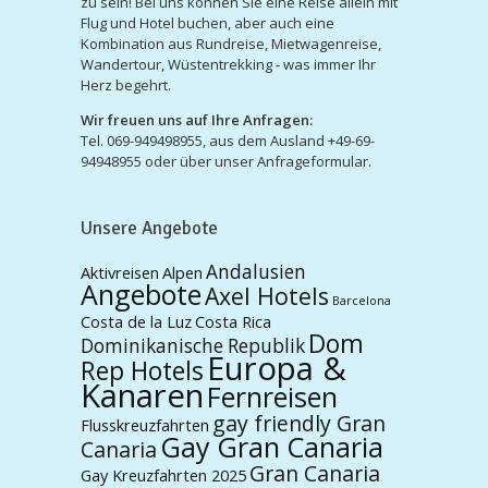
zu sein! Bei uns können Sie eine Reise allein mit
Flug und Hotel buchen, aber auch eine
Kombination aus Rundreise, Mietwagenreise,
Wandertour, Wüstentrekking - was immer Ihr
Herz begehrt.
Wir freuen uns auf Ihre Anfragen:
Tel. 069-949498955, aus dem Ausland +49-69-
94948955 oder über unser Anfrageformular.
Unsere Angebote
Andalusien
Aktivreisen
Alpen
Angebote
Axel Hotels
Barcelona
Costa de la Luz
Costa Rica
Dom
Dominikanische Republik
Europa &
Rep Hotels
Kanaren
Fernreisen
gay friendly Gran
Flusskreuzfahrten
Gay Gran Canaria
Canaria
Gran Canaria
Gay Kreuzfahrten 2025