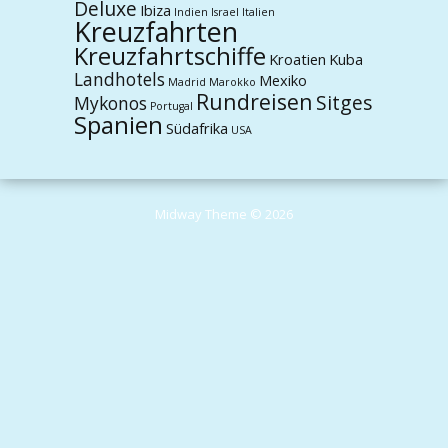
Deluxe
Ibiza
Indien
Israel
Italien
Kreuzfahrten
Kreuzfahrtschiffe
Kroatien
Kuba
Landhotels
Mexiko
Madrid
Marokko
Rundreisen
Sitges
Mykonos
Portugal
Spanien
Südafrika
USA
Midway Theme © 2026
Durch die weitere Nutzung der Seite stimmst du der Verwendung von
Cookies zu.
Weitere Informationen
Akzeptieren
Die Cookie-Einstellungen auf dieser Website sind auf "Cookies zulassen"