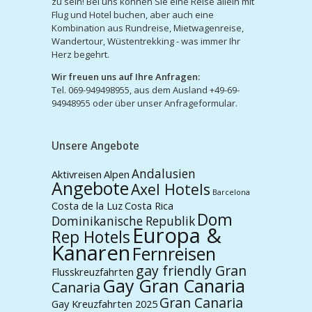
zu sein! Bei uns können Sie eine Reise allein mit
Flug und Hotel buchen, aber auch eine
Kombination aus Rundreise, Mietwagenreise,
Wandertour, Wüstentrekking - was immer Ihr
Herz begehrt.
Wir freuen uns auf Ihre Anfragen:
Tel. 069-949498955, aus dem Ausland +49-69-
94948955 oder über unser Anfrageformular.
Unsere Angebote
Andalusien
Aktivreisen
Alpen
Angebote
Axel Hotels
Barcelona
Costa de la Luz
Costa Rica
Dom
Dominikanische Republik
Europa &
Rep Hotels
Kanaren
Fernreisen
gay friendly Gran
Flusskreuzfahrten
Gay Gran Canaria
Canaria
Gran Canaria
Gay Kreuzfahrten 2025