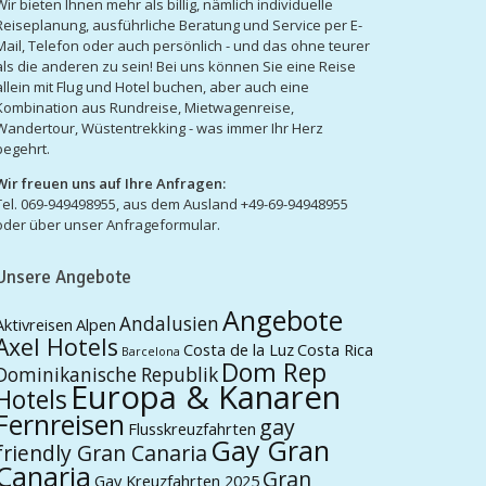
Wir bieten Ihnen mehr als billig, nämlich individuelle
Reiseplanung, ausführliche Beratung und Service per E-
Mail, Telefon oder auch persönlich - und das ohne teurer
als die anderen zu sein! Bei uns können Sie eine Reise
allein mit Flug und Hotel buchen, aber auch eine
Kombination aus Rundreise, Mietwagenreise,
Wandertour, Wüstentrekking - was immer Ihr Herz
begehrt.
Wir freuen uns auf Ihre Anfragen:
Tel. 069-949498955, aus dem Ausland +49-69-94948955
oder über unser Anfrageformular.
Unsere Angebote
Angebote
Andalusien
Aktivreisen
Alpen
Axel Hotels
Costa de la Luz
Costa Rica
Barcelona
Dom Rep
Dominikanische Republik
Europa & Kanaren
Hotels
Fernreisen
gay
Flusskreuzfahrten
Gay Gran
friendly Gran Canaria
Canaria
Gran
Gay Kreuzfahrten 2025