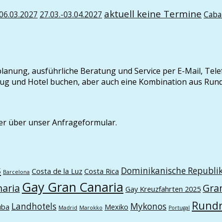
aktuell keine Termine
-06.03.2027
27.03.-03.04.2027
Caba
seplanung, ausführliche Beratung und Service per E-Mail, Tel
t Flug und Hotel buchen, aber auch eine Kombination aus Ru
er über unser Anfrageformular.
s
Dominikanische Republi
Costa de la Luz
Costa Rica
Barcelona
Gay Gran Canaria
naria
Gra
Gay Kreuzfahrten 2025
Rundr
Landhotels
Mykonos
uba
Mexiko
Madrid
Marokko
Portugal