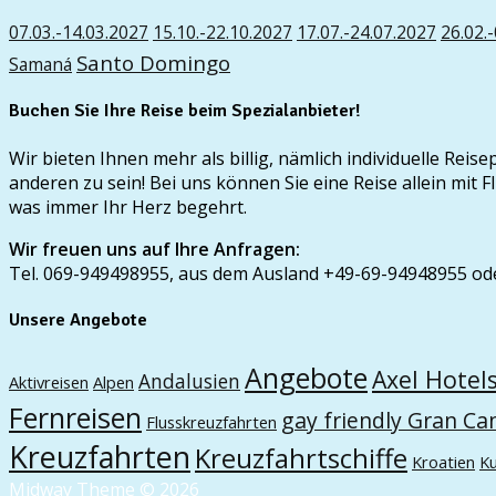
07.03.-14.03.2027
15.10.-22.10.2027
17.07.-24.07.2027
26.02.
Santo Domingo
Samaná
Buchen Sie Ihre Reise beim Spezialanbieter!
Wir bieten Ihnen mehr als billig, nämlich individuelle Rei
anderen zu sein! Bei uns können Sie eine Reise allein mi
was immer Ihr Herz begehrt.
Wir freuen uns auf Ihre Anfragen:
Tel. 069-949498955, aus dem Ausland +49-69-94948955 od
Unsere Angebote
Angebote
Axel Hotel
Andalusien
Aktivreisen
Alpen
Fernreisen
gay friendly Gran Ca
Flusskreuzfahrten
Kreuzfahrten
Kreuzfahrtschiffe
Kroatien
K
Midway Theme © 2026