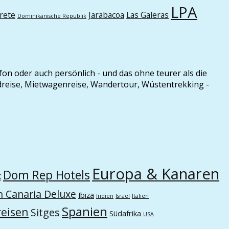
LPA
rete
Jarabacoa
Las Galeras
Dominikanische Republik
efon oder auch persönlich - und das ohne teurer als die
ndreise, Mietwagenreise, Wandertour, Wüstentrekking -
Europa & Kanaren
Dom Rep Hotels
k
n Canaria Deluxe
Ibiza
Indien
Israel
Italien
Spanien
eisen
Sitges
Südafrika
USA