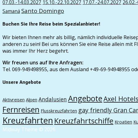
07.03.-14.03.2027
15.10.-22.10.2027
17.07.-24.07.2027
26.02.
Santo Domingo
Samaná
Buchen Sie Ihre Reise beim Spezialanbieter!
Wir bieten Ihnen mehr als billig, nämlich individuelle Rei
anderen zu sein! Bei uns können Sie eine Reise allein mi
was immer Ihr Herz begehrt.
Wir freuen uns auf Ihre Anfragen:
Tel. 069-949498955, aus dem Ausland +49-69-94948955 od
Unsere Angebote
Angebote
Axel Hotel
Andalusien
Aktivreisen
Alpen
Fernreisen
gay friendly Gran Ca
Flusskreuzfahrten
Kreuzfahrten
Kreuzfahrtschiffe
Kroatien
K
Midway Theme © 2026