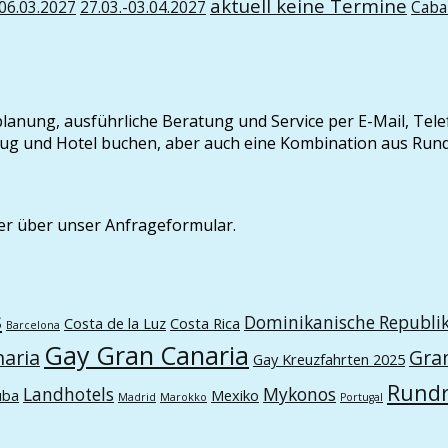
aktuell keine Termine
-06.03.2027
27.03.-03.04.2027
Caba
seplanung, ausführliche Beratung und Service per E-Mail, Tel
t Flug und Hotel buchen, aber auch eine Kombination aus Ru
er über unser Anfrageformular.
s
Dominikanische Republi
Costa de la Luz
Costa Rica
Barcelona
Gay Gran Canaria
naria
Gra
Gay Kreuzfahrten 2025
Rundr
Landhotels
Mykonos
uba
Mexiko
Madrid
Marokko
Portugal