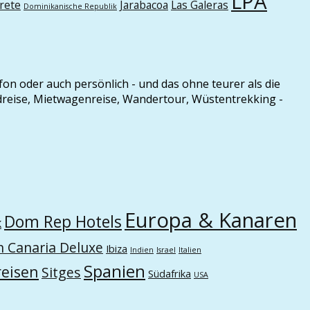
LPA
rete
Jarabacoa
Las Galeras
Dominikanische Republik
efon oder auch persönlich - und das ohne teurer als die
ndreise, Mietwagenreise, Wandertour, Wüstentrekking -
Europa & Kanaren
Dom Rep Hotels
k
n Canaria Deluxe
Ibiza
Indien
Israel
Italien
Spanien
eisen
Sitges
Südafrika
USA