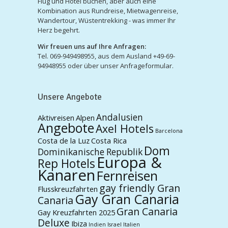
Flug und Hotel buchen, aber auch eine
Kombination aus Rundreise, Mietwagenreise,
Wandertour, Wüstentrekking - was immer Ihr
Herz begehrt.
Wir freuen uns auf Ihre Anfragen:
Tel. 069-949498955, aus dem Ausland +49-69-
94948955 oder über unser Anfrageformular.
Unsere Angebote
Andalusien
Aktivreisen
Alpen
Angebote
Axel Hotels
Barcelona
Costa de la Luz
Costa Rica
Dom
Dominikanische Republik
Europa &
Rep Hotels
Kanaren
Fernreisen
gay friendly Gran
Flusskreuzfahrten
Gay Gran Canaria
Canaria
Gran Canaria
Gay Kreuzfahrten 2025
Deluxe
Ibiza
Indien
Israel
Italien