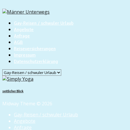
Gay-Reisen / schwuler Urlaub
Angebote
Anfrage
AGB
Reiseversicherungen
Impressum
Datenschutzerklärung
seitlicher Blick
Midway Theme © 2026
Gay-Reisen / schwuler Urlaub
Angebote
Anfrage