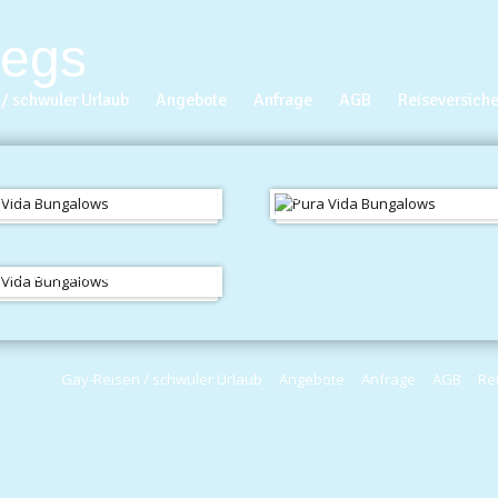
/ schwuler Urlaub
Angebote
Anfrage
AGB
Reiseversich
tment
Studio
io: Schlafnische
Gay-Reisen / schwuler Urlaub
Angebote
Anfrage
AGB
Re