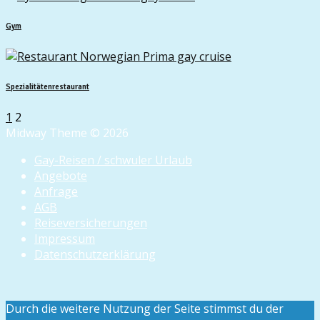
Gym
Spezialitätenrestaurant
1
2
Midway Theme © 2026
Gay-Reisen / schwuler Urlaub
Angebote
Anfrage
AGB
Reiseversicherungen
Impressum
Datenschutzerklärung
Durch die weitere Nutzung der Seite stimmst du der