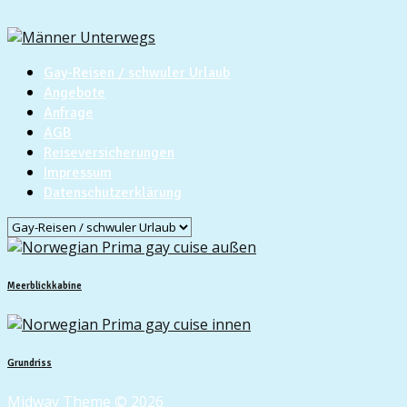
Gay-Reisen / schwuler Urlaub
Angebote
Anfrage
AGB
Reiseversicherungen
Impressum
Datenschutzerklärung
Meerblickkabine
Grundriss
Midway Theme © 2026