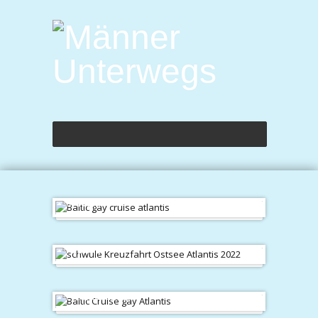
in Tallinn
Peterhof
Freunde finden