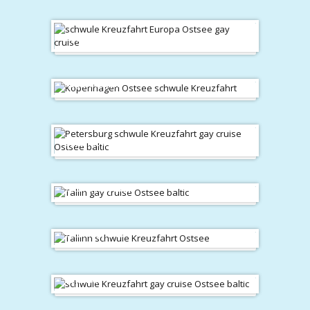
Pooldeck
Kopenhagen
Zarendorf
Tallinn Altstadt
Tallinn Strand
Estland