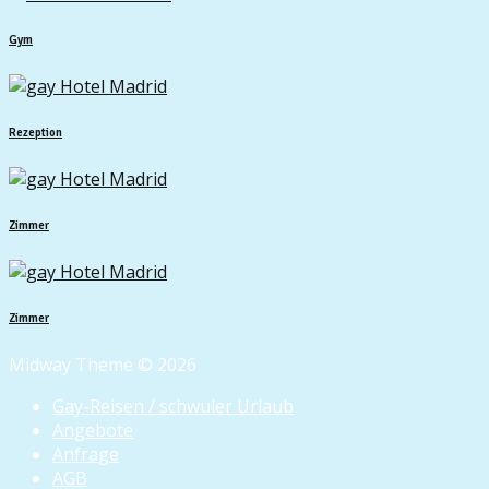
Gym
Rezeption
Zimmer
Zimmer
Midway Theme © 2026
Gay-Reisen / schwuler Urlaub
Angebote
Anfrage
AGB