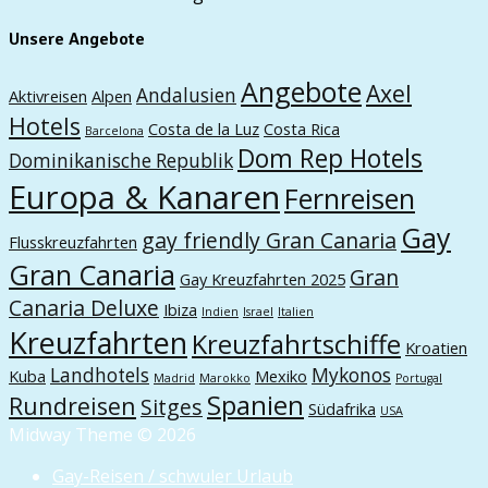
Unsere Angebote
Angebote
Axel
Andalusien
Aktivreisen
Alpen
Hotels
Costa de la Luz
Costa Rica
Barcelona
Dom Rep Hotels
Dominikanische Republik
Europa & Kanaren
Fernreisen
Gay
gay friendly Gran Canaria
Flusskreuzfahrten
Gran Canaria
Gran
Gay Kreuzfahrten 2025
Canaria Deluxe
Ibiza
Indien
Israel
Italien
Kreuzfahrten
Kreuzfahrtschiffe
Kroatien
Landhotels
Mykonos
Kuba
Mexiko
Madrid
Marokko
Portugal
Spanien
Rundreisen
Sitges
Südafrika
USA
Midway Theme © 2026
Gay-Reisen / schwuler Urlaub